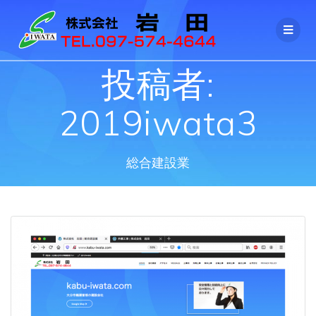
コ
ン
テ
ン
ツ
投稿者:
へ
ス
2019iwata3
キ
ッ
プ
総合建設業