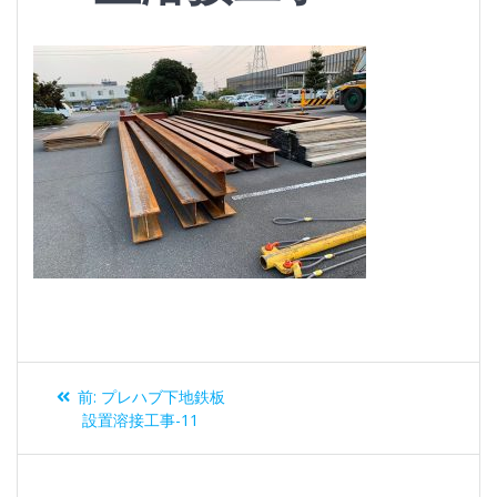
投
過
前:
プレハブ下地鉄板
稿
去
設置溶接工事-11
の
ナ
投
稿: