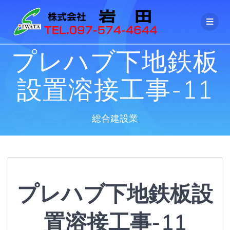
コ
ン
テ
ン
ツ
プレハブ下地鉄板
へ
ス
設置溶接工事-11
キ
ッ
プ
総合建設業
プレハブ下地鉄板設
置溶接工事-11